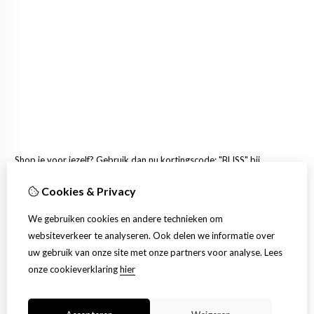
​Shop je voor jezelf? Gebruik dan nu kortingscode: "BLISS" bij
het afrekenen voor 20% extra kassakorting!!
Cookies & Privacy
Mvg,
We gebruiken cookies en andere technieken om
websiteverkeer te analyseren. Ook delen we informatie over
Brazilian Hair Online Team
uw gebruik van onze site met onze partners voor analyse.
Lees
onze cookieverklaring
hier
Niet meer tonen