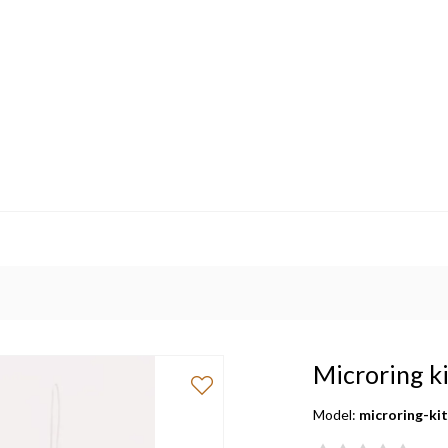
Microring ki
Model:
microring-ki