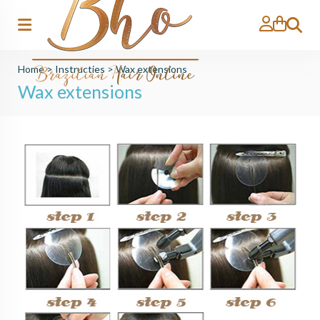
Zoeken
Home
>
Instructies
>
Wax extensions
Wax extensions