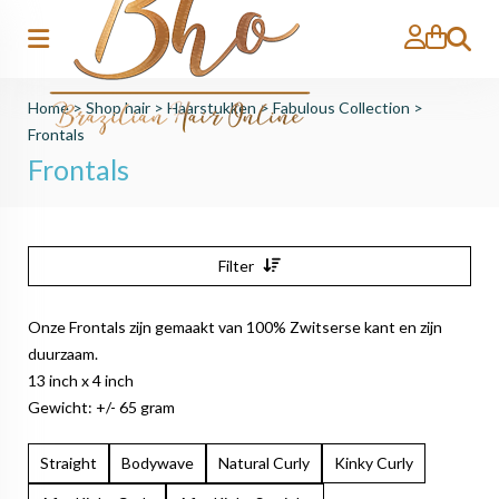
Zoeken
Home
>
Shop hair
>
Haarstukken
>
Fabulous Collection
>
Frontals
Frontals
Filter
Onze Frontals zijn gemaakt van 100% Zwitserse kant en zijn
duurzaam.
13 inch x 4 inch
Gewicht: +/- 65 gram
Straight
Bodywave
Natural Curly
Kinky Curly