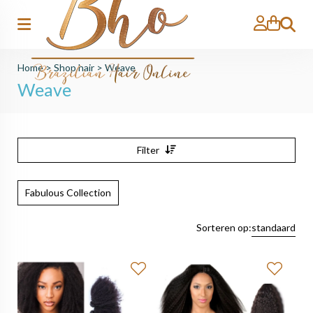
Zoeken
Home
>
Shop hair
>
Weave
Weave
Filter
Fabulous Collection
Sorteren op:
standaard