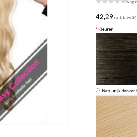
Nog n
42,29
excl. btw:
34
*
Kleuren
Natuurlijk donker 