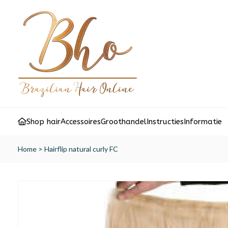
Shop hair
Accessoires
Groothandel
Instructies
Informatie
Home
>
Hairflip natural curly FC