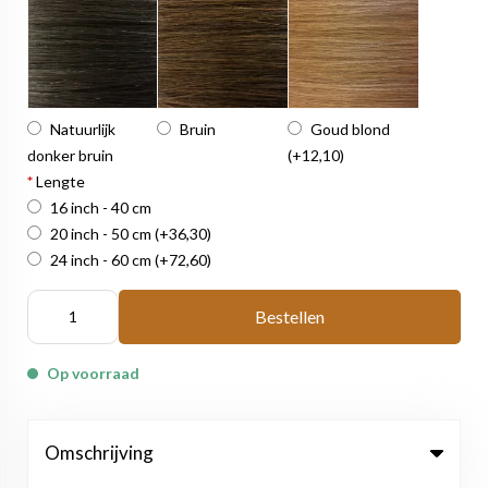
Natuurlijk
Bruin
Goud blond
donker bruin
(+12,10)
*
Lengte
16 inch - 40 cm
20 inch - 50 cm
(+36,30)
24 inch - 60 cm
(+72,60)
Bestellen
Op voorraad
Omschrijving