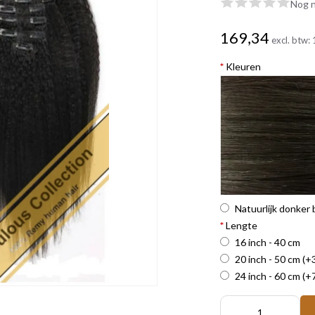
Nog n
169,34
excl. btw:
*
Kleuren
Natuurlijk donker 
*
Lengte
16 inch - 40 cm
20 inch - 50 cm
(+
24 inch - 60 cm
(+