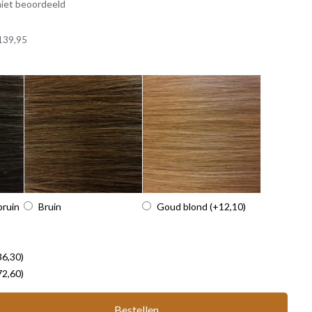
iet beoordeeld
139,95
bruin
Bruin
Goud blond
(+12,10)
36,30)
72,60)
Bestellen