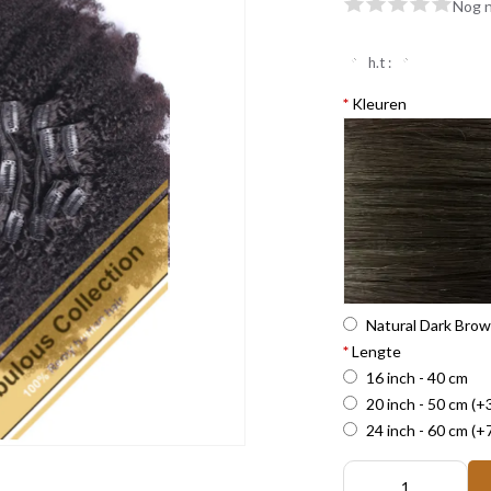
Nog n
h.t :
*
Kleuren
Natural Dark Bro
*
Lengte
16 inch - 40 cm
20 inch - 50 cm
(+
24 inch - 60 cm
(+