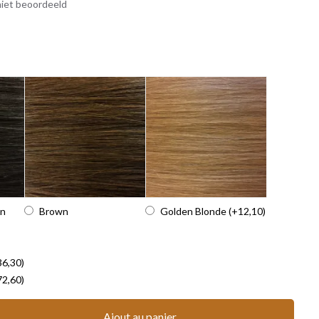
iet beoordeeld
wn
Brown
Golden Blonde
(+12,10)
36,30)
72,60)
Ajout au panier