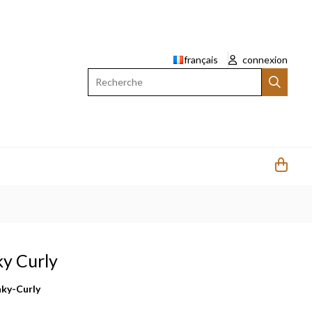
français
connexion
Recherche
ky Curly
nky-Curly