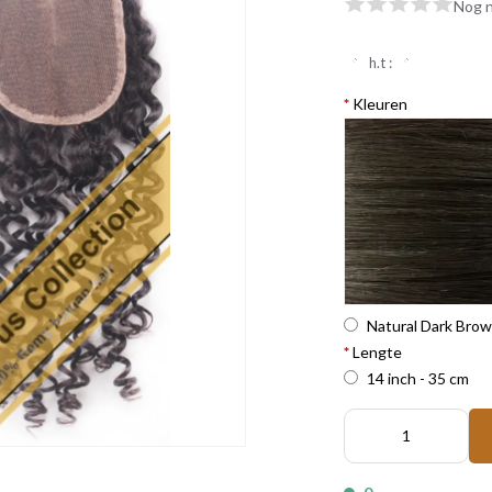
Nog n
h.t :
*
Kleuren
Natural Dark Bro
*
Lengte
14 inch - 35 cm