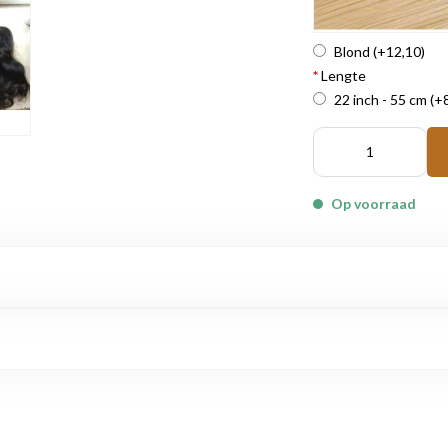
Blond
(+12,10)
*
Lengte
22 inch - 55 cm
(+
Op voorraad