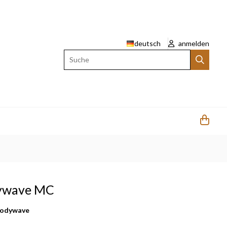
deutsch
anmelden
Suche
ywave MC
odywave