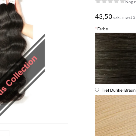
Nog n
43,50
exkl. mwst
3
*
Farbe
Tief Dunkel Braun