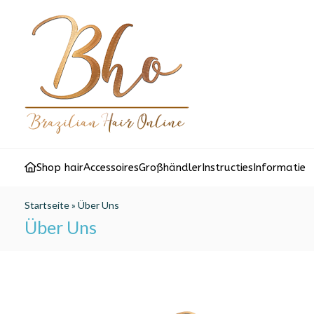
Shop hair
Accessoires
Großhändler
Instructies
Informatie
Startseite
»
Über Uns
Über Uns