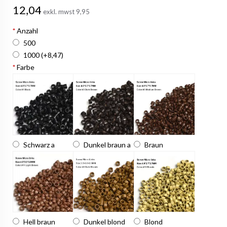
12,04
exkl. mwst
9,95
*
Anzahl
500
1000
(+8,47)
*
Farbe
Schwarz a
Dunkel braun a
Braun
Hell braun
Dunkel blond
Blond