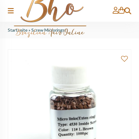
Suche
Startseite
»
Screw Microrings