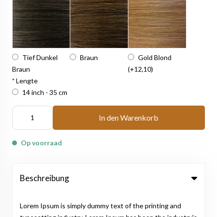
Tief Dunkel
Braun
Gold Blond
Braun
(+12,10)
*
Lengte
14 inch - 35 cm
In den Warenkorb
Op voorraad
Beschreibung
Lorem Ipsum is simply dummy text of the printing and